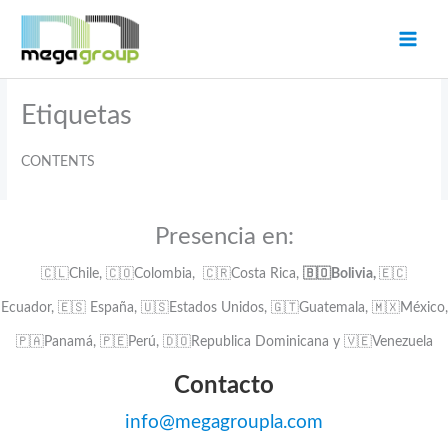
Ir
al
contenido
Etiquetas
CONTENTS
Presencia en:
🇨🇱Chile, 🇨🇴Colombia, 🇨🇷Costa Rica,
🇧🇴Bolivia,
🇪🇨
Ecuador, 🇪🇸 España, 🇺🇸Estados Unidos, 🇬🇹Guatemala, 🇲🇽México,
🇵🇦Panamá, 🇵🇪Perú, 🇩🇴Republica Dominicana y 🇻🇪Venezuela
Contacto
info@megagroupla.com