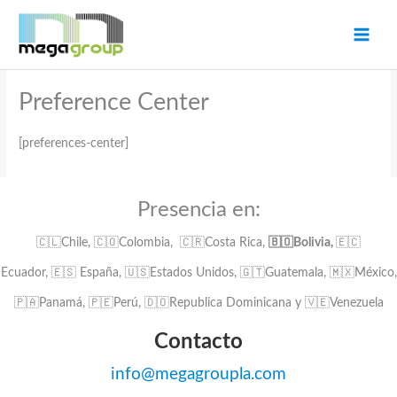
Ir
al
contenido
Preference Center
[preferences-center]
Presencia en:
🇨🇱Chile, 🇨🇴Colombia, 🇨🇷Costa Rica,
🇧🇴Bolivia,
🇪🇨
Ecuador, 🇪🇸 España, 🇺🇸Estados Unidos, 🇬🇹Guatemala, 🇲🇽México,
🇵🇦Panamá, 🇵🇪Perú, 🇩🇴Republica Dominicana y 🇻🇪Venezuela
Contacto
info@megagroupla.com