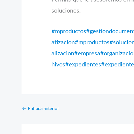
soluciones.
#mproductos
#gestiondocument
atizacion
#mproductos
#solucio
alizacion
#empresa
#organizacio
hivos
#expedientes
#expediente
←
Entrada anterior