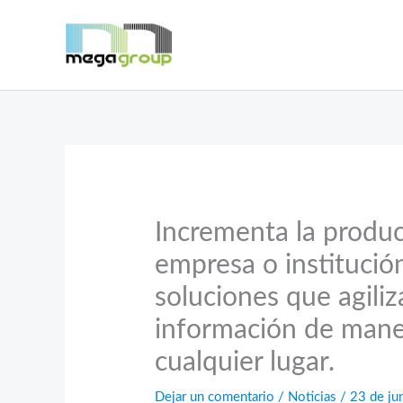
Ir
al
contenido
Incrementa la product
empresa o instituci
soluciones que agiliz
información de manera
cualquier lugar.
Dejar un comentario
/
Noticias
/
23 de ju