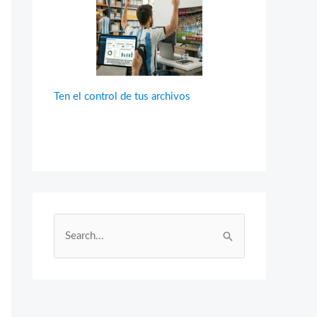
Ten el control de tus archivos
B
u
s
c
a