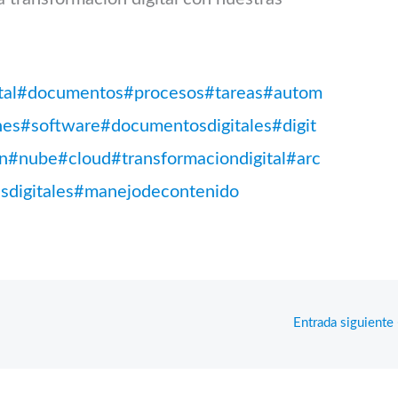
al
#documentos
#procesos
#tareas
#autom
nes
#software
#documentosdigitales
#digit
n
#nube
#cloud
#transformaciondigital
#arc
sdigitales
#manejodecontenido
Entrada siguiente