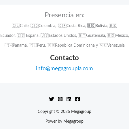
r
:
Presencia en:
🇨🇱Chile, 🇨🇴Colombia, 🇨🇷Costa Rica,
🇧🇴Bolivia,
🇪🇨
Ecuador, 🇪🇸 España, 🇺🇸Estados Unidos, 🇬🇹Guatemala, 🇲🇽México,
🇵🇦Panamá, 🇵🇪Perú, 🇩🇴Republica Dominicana y 🇻🇪Venezuela
Contacto
info@megagroupla.com
Copyright © 2026 Megagroup
Power by Megagroup