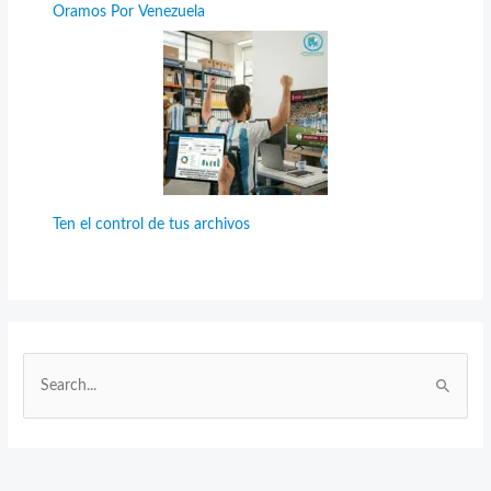
Oramos Por Venezuela
Ten el control de tus archivos
B
u
s
c
a