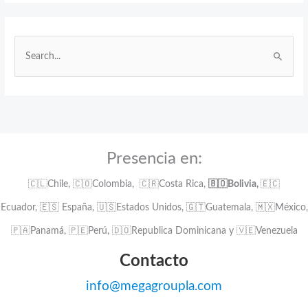
B
u
s
c
a
r
:
Presencia en:
🇨🇱Chile, 🇨🇴Colombia, 🇨🇷Costa Rica,
🇧🇴Bolivia,
🇪🇨
Ecuador, 🇪🇸 España, 🇺🇸Estados Unidos, 🇬🇹Guatemala, 🇲🇽México,
🇵🇦Panamá, 🇵🇪Perú, 🇩🇴Republica Dominicana y 🇻🇪Venezuela
Contacto
info@megagroupla.com