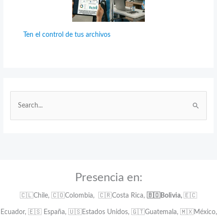
Ten el control de tus archivos
B
u
s
c
a
r
:
Presencia en:
🇨🇱Chile, 🇨🇴Colombia, 🇨🇷Costa Rica,
🇧🇴Bolivia,
🇪🇨
Ecuador, 🇪🇸 España, 🇺🇸Estados Unidos, 🇬🇹Guatemala, 🇲🇽México,