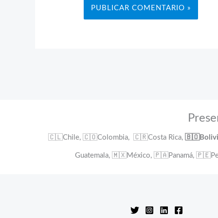
Prese
🇨🇱Chile, 🇨🇴Colombia, 🇨🇷Costa Rica,
🇧🇴Boliv
Guatemala, 🇲🇽México, 🇵🇦Panamá, 🇵🇪Pe