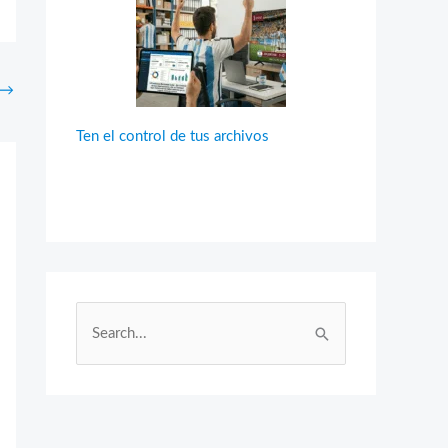
→
Ten el control de tus archivos
B
u
s
c
a