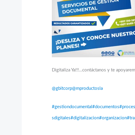
Digitaliza Ya!!!…contáctanos y te apoyare
@gbitcorp
@mproductosla
#gestiondocumental
#documentos
#proce
sdigitales
#digitalizacion
#organizacion
#tra