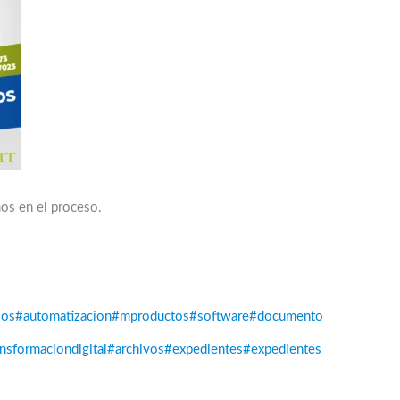
mos en el proceso.
sos
#automatizacion
#mproductos
#software
#documento
nsformaciondigital
#archivos
#expedientes
#expedientes