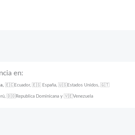
ncia en:
ia,
🇪🇨Ecuador, 🇪🇸 España, 🇺🇸Estados Unidos, 🇬🇹
rú, 🇩🇴Republica Dominicana y 🇻🇪Venezuela