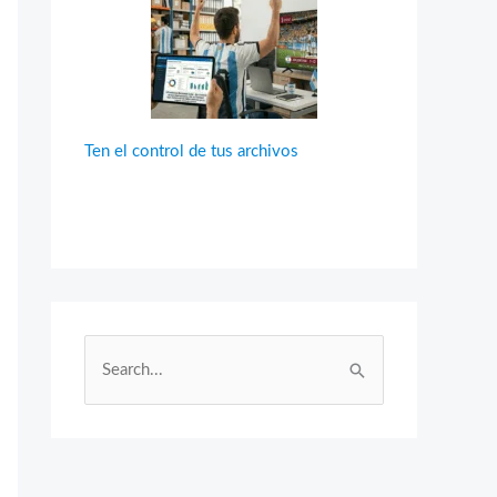
Ten el control de tus archivos
B
u
s
c
a