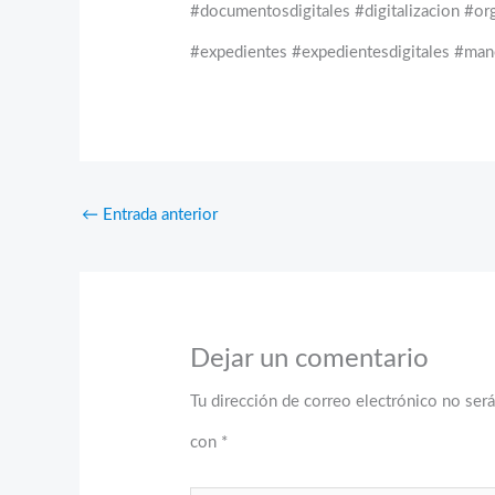
#documentosdigitales #digitalizacion #or
#expedientes #expedientesdigitales #ma
←
Entrada anterior
Dejar un comentario
Tu dirección de correo electrónico no será
con
*