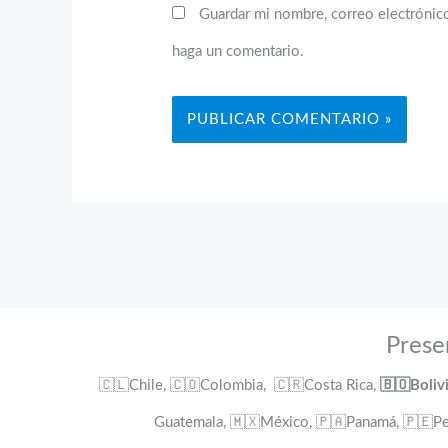
Guardar mi nombre, correo electrónico
haga un comentario.
Prese
🇨🇱Chile, 🇨🇴Colombia, 🇨🇷Costa Rica,
🇧🇴Boliv
Guatemala, 🇲🇽México, 🇵🇦Panamá, 🇵🇪Pe