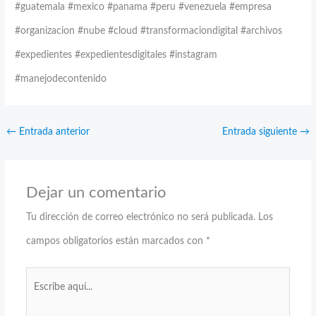
#guatemala #mexico #panama #peru #venezuela #empresa
#organizacion #nube #cloud #transformaciondigital #archivos
#expedientes #expedientesdigitales #instagram
#manejodecontenido
←
Entrada anterior
Entrada siguiente
→
Dejar un comentario
Tu dirección de correo electrónico no será publicada.
Los
campos obligatorios están marcados con
*
Escribe
aquí...