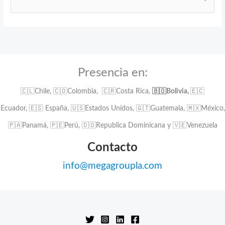
u
s
c
a
r
:
Presencia en:
🇨🇱Chile, 🇨🇴Colombia, 🇨🇷Costa Rica,
🇧🇴Bolivia,
🇪🇨
Ecuador, 🇪🇸 España, 🇺🇸Estados Unidos, 🇬🇹Guatemala, 🇲🇽México,
🇵🇦Panamá, 🇵🇪Perú, 🇩🇴Republica Dominicana y 🇻🇪Venezuela
Contacto
info@megagroupla.com