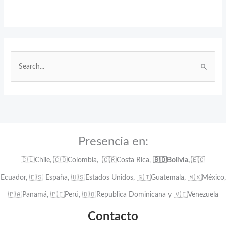
B
u
s
c
a
r
:
Presencia en:
🇨🇱Chile, 🇨🇴Colombia, 🇨🇷Costa Rica,
🇧🇴Bolivia,
🇪🇨
Ecuador, 🇪🇸 España, 🇺🇸Estados Unidos, 🇬🇹Guatemala, 🇲🇽México,
🇵🇦Panamá, 🇵🇪Perú, 🇩🇴Republica Dominicana y 🇻🇪Venezuela
Contacto