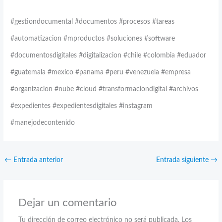
#gestiondocumental #documentos #procesos #tareas
#automatizacion #mproductos #soluciones #software
#documentosdigitales #digitalizacion #chile #colombia #eduador
#guatemala #mexico #panama #peru #venezuela #empresa
#organizacion #nube #cloud #transformaciondigital #archivos
#expedientes #expedientesdigitales #instagram
#manejodecontenido
←
Entrada anterior
Entrada siguiente
→
Dejar un comentario
Tu dirección de correo electrónico no será publicada.
Los